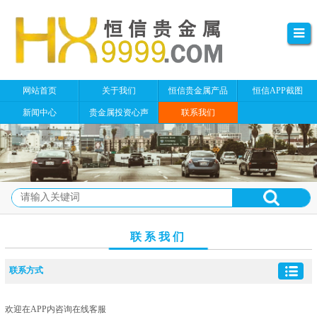
网站首页
关于我们
恒信贵金属产品
恒信APP截图
新闻中心
贵金属投资心声
联系我们
联系我们
联系方式
欢迎在APP内咨询在线客服