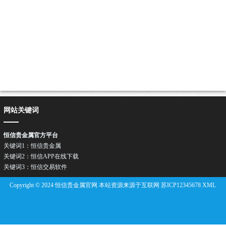
网站关键词
恒信贵金属官方平台
关键词1：恒信贵金属
关键词2：恒信APP在线下载
关键词3：恒信交易软件
Copyright © 2024 恒信贵金属官网 本站资源来源于互联网
苏ICP12345678
XML